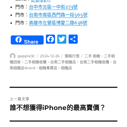
門市：
台中市北區一中街273號
門市：
台南市南區西門路一段565號
門市：
高雄市左營區博愛二路638號
F
T
分
Share
a
w
享
c
it
作
發
分
標
gapple3c
2024-12-26
價格行情
二手 相機
、
二手相
者
佈
類
籤
機回收
、
二手相機收購
、
台南二手相機店
、
台南二手相機收購
、
台
e
te
日
南相機店dcard
、
相機專賣店
、
相機店
b
r
期:
o
o
文
上一篇文章
k
章
誰不想獲得iPhone的最高賣價？
上
一
導
篇