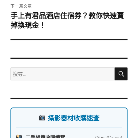
覽
文
下一篇文章
章:
手上有君品酒店住宿券？教你快速賣
下
一
掉換現金！
篇
文
章:
搜
搜
尋
尋
關
鍵
字:
攝影器材收購速查
二手相機收購總覽
(Sony/Canon)