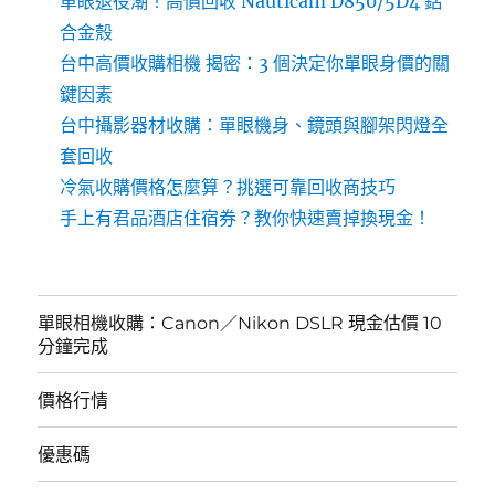
單眼退役潮！高價回收 Nauticam D850/5D4 鋁
合金殼
台中高價收購相機 揭密：3 個決定你單眼身價的關
鍵因素
台中攝影器材收購：單眼機身、鏡頭與腳架閃燈全
套回收
冷氣收購價格怎麼算？挑選可靠回收商技巧
手上有君品酒店住宿券？教你快速賣掉換現金！
單眼相機收購：Canon／Nikon DSLR 現金估價 10
分鐘完成
價格行情
優惠碼