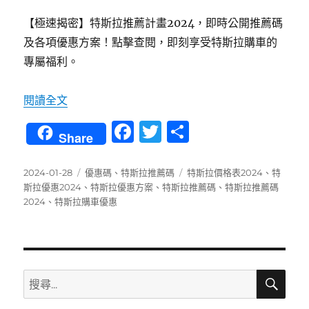
【極速揭密】特斯拉推薦計畫2024，即時公開推薦碼
及各項優惠方案！點擊查閱，即刻享受特斯拉購車的
專屬福利。
〈【極速揭密】特斯拉推薦計畫2024，推薦碼
閱讀全文
F
T
分
Share
a
w
享
c
it
發
分
標
2024-01-28
優惠碼
、
特斯拉推薦碼
特斯拉價格表2024
、
特
佈
類
籤
斯拉優惠2024
、
特斯拉優惠方案
、
特斯拉推薦碼
、
特斯拉推薦碼
e
te
日
2024
、
特斯拉購車優惠
b
r
期:
o
o
搜
搜
k
尋
尋