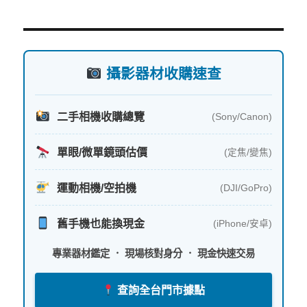
關
鍵
字:
攝影器材收購速查
二手相機收購總覽
(Sony/Canon)
單眼/微單鏡頭估價
(定焦/變焦)
運動相機/空拍機
(DJI/GoPro)
舊手機也能換現金
(iPhone/安卓)
專業器材鑑定 ． 現場核對身分 ． 現金快速交易
查詢全台門市據點