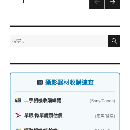
文
頁次
1
o
下一
k
章
頁
分
搜
搜
頁
尋
尋
關
鍵
字:
攝影器材收購速查
二手相機收購總覽
(Sony/Canon)
單眼/微單鏡頭估價
(定焦/變焦)