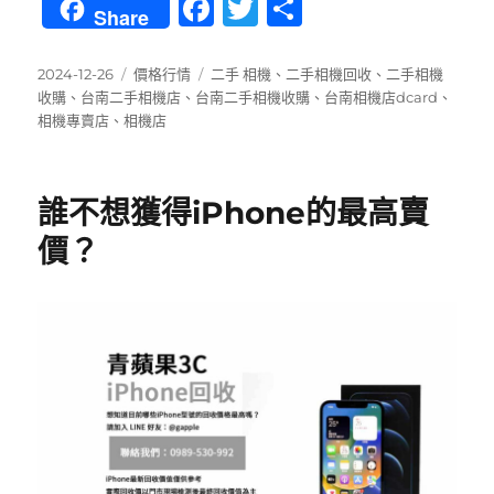
F
T
分
Share
a
w
享
c
it
發
分
標
2024-12-26
價格行情
二手 相機
、
二手相機回收
、
二手相機
佈
類
籤
收購
、
台南二手相機店
、
台南二手相機收購
、
台南相機店dcard
、
e
te
日
相機專賣店
、
相機店
b
r
期:
o
誰不想獲得iPhone的最高賣
o
價？
k