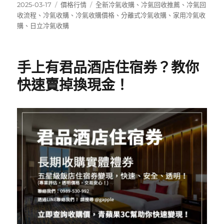
c
it
發
分
標
2025-03-17
價格行情
全新冷氣收購
、
冷氣回收推薦
、
冷氣回
佈
類
籤
收流程
、
冷氣收購
、
冷氣收購價格
、
分離式冷氣收購
、
家用冷氣收
e
te
日
購
、
日立冷氣收購
b
r
期:
o
手上有君品酒店住宿券？教你
o
快速賣掉換現金！
k