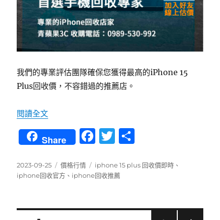
我們的專業評估團隊確保您獲得最高的iPhone 15
Plus回收價，不容錯過的推薦店。
〈專業評估！iPhone 15 Plus回收推薦專家 – 
閱讀全文
F
T
分
Share
a
w
享
c
it
發
分
標
2023-09-25
價格行情
iphone 15 plus 回收價即時
、
佈
類
籤
iphone回收官方
、
iphone回收推薦
e
te
日
b
r
期:
o