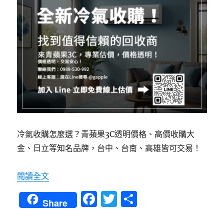
冷氣收購怎麼選？青蘋果3C透明價格、高價收購大
金、日立等知名品牌，台中、台南、高雄皆可交易！
〈冷氣收購價格怎麼算？挑選可靠回收商技巧〉
閱讀全文
F
T
分
Share
a
w
享