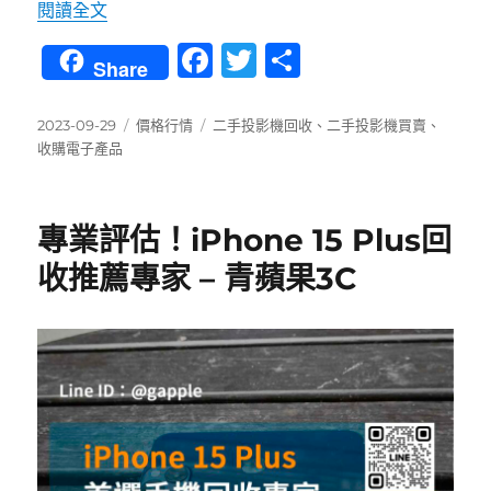
〈高價回收二手投影機 – 台中、台南、高雄專業
閱讀全文
F
T
分
Share
a
w
享
c
it
發
分
標
2023-09-29
價格行情
二手投影機回收
、
二手投影機買賣
、
佈
類
籤
收購電子產品
e
te
日
b
r
期:
o
專業評估！iPhone 15 Plus回
o
收推薦專家 – 青蘋果3C
k