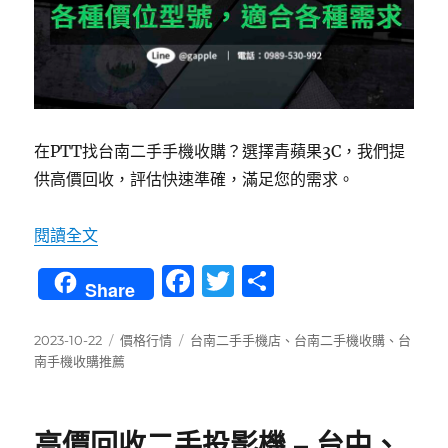
在PTT找台南二手手機收購？選擇青蘋果3C，我們提
供高價回收，評估快速準確，滿足您的需求。
〈台南收購二手手機ptt首選！青蘋果3C高價回
閱讀全文
F
T
分
Share
a
w
享
c
it
發
分
標
2023-10-22
價格行情
台南二手手機店
、
台南二手機收購
、
台
佈
類
籤
南手機收購推薦
e
te
日
b
r
期:
o
高價回收二手投影機 – 台中、