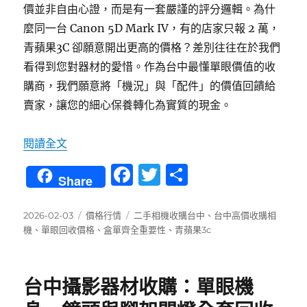
價並非自由心證，而是有一套嚴謹的評分邏輯。為什
麼同一台 Canon 5D Mark IV，有的店家只報 2 萬，
青蘋果3C 卻願意開出更高的價格？差別往往在於我們
看得到您對器材的愛惜。作為台中最懂單眼價值的收
購商，我們願意將「機況」與「配件」的價值回饋給
賣家，讓您的細心保養轉化為實質的現金。
〈台中高價收購相機 揭密：3 個決定你單眼身價
閱讀全文
F
T
分
Share
a
w
享
c
it
發
分
標
2026-02-03
價格行情
二手相機收購台中
、
台中高價收購相
佈
類
籤
機
、
單眼回收價格
、
盒單齊全重要性
、
青蘋果3c
e
te
日
b
r
期:
o
台中攝影器材收購：單眼機
o