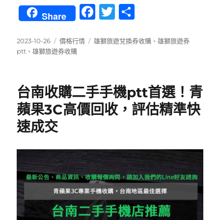
F
T
分
Share
a
w
享
c
it
發
分
標
2023-10-26
價格行情
雄獅旅遊兌換券收購
、
雄獅旅遊券
佈
類
籤
ptt
、
雄獅旅遊券收購
e
te
日
b
r
期:
o
台南收購二手手機ptt首選！青
o
蘋果3C高價回收，評估精準快
k
速成交