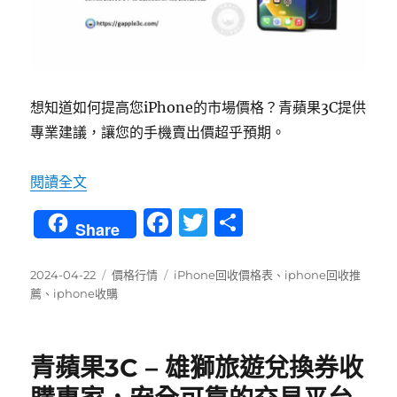
想知道如何提高您iPhone的市場價格？青蘋果3C提供
專業建議，讓您的手機賣出價超乎預期。
〈誰不想獲得iPhone的最高賣價？〉
閱讀全文
F
T
分
Share
a
w
享
c
it
發
分
標
2024-04-22
價格行情
iPhone回收價格表
、
iphone回收推
佈
類
籤
薦
、
iphone收購
e
te
日
b
r
期:
o
青蘋果3C – 雄獅旅遊兌換券收
o