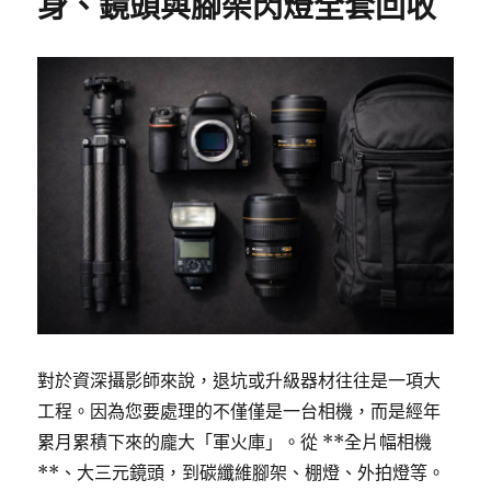
身、鏡頭與腳架閃燈全套回收
k
對於資深攝影師來說，退坑或升級器材往往是一項大
工程。因為您要處理的不僅僅是一台相機，而是經年
累月累積下來的龐大「軍火庫」。從 **全片幅相機
**、大三元鏡頭，到碳纖維腳架、棚燈、外拍燈等。