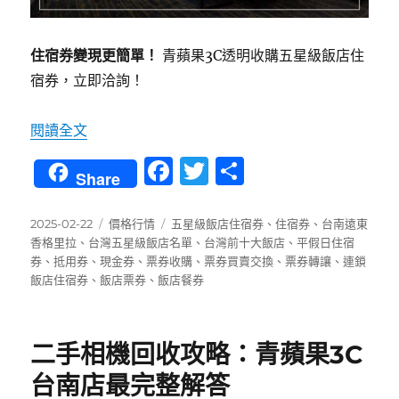
住宿券變現更簡單！
青蘋果3C透明收購五星級飯店住
宿券，立即洽詢！
〈手上有君品酒店住宿券？教你快速賣掉換現金
閱讀全文
F
T
分
Share
a
w
享
c
it
發
分
標
2025-02-22
價格行情
五星級飯店住宿券
、
住宿券
、
台南遠東
佈
類
籤
香格里拉
、
台灣五星級飯店名單
、
台灣前十大飯店
、
平假日住宿
e
te
日
券
、
抵用券
、
現金券
、
票券收購
、
票券買賣交換
、
票券轉讓
、
連鎖
b
r
期:
飯店住宿券
、
飯店票券
、
飯店餐券
o
o
二手相機回收攻略：青蘋果3C
k
台南店最完整解答