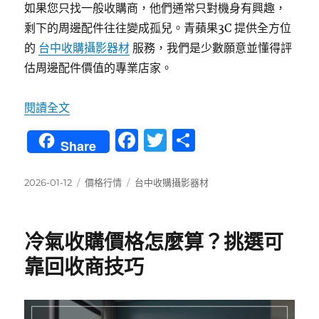
如果您只找一般收購商，他們通常只對機身有興趣，
剩下的周邊配件往往變成孤兒。青蘋果3C 提供全方位
的
台中收購攝影器材
服務，我們是少數願意並懂得評
估周邊配件價值的專業店家。
〈台中攝影器材收購：單眼機身、鏡頭與腳架閃
閱讀全文
F
T
分
Share
a
w
享
c
it
發
分
標
2026-01-12
價格行情
台中收購攝影器材
佈
類
籤
e
te
日
b
r
期:
冷氣收購價格怎麼算？挑選可
o
靠回收商技巧
o
k