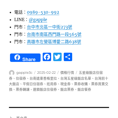
電話：
0989-530-992
LINE：
@gapple
門市：
台中市北區一中街273號
門市：
台南市南區西門路一段565號
門市：
高雄市左營區博愛二路638號
F
T
分
Share
a
w
享
c
it
作
發
分
標
gapple3c
2025-02-22
價格行情
五星級飯店住宿
者
佈
類
籤
券
、
住宿券
、
台南遠東香格里拉
、
台灣五星級飯店名單
、
台灣前十
e
te
日
大飯店
、
平假日住宿券
、
抵用券
、
現金券
、
票券收購
、
票券買賣交
b
r
期:
換
、
票券轉讓
、
連鎖飯店住宿券
、
飯店票券
、
飯店餐券
o
o
文
k
上一篇文章