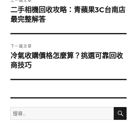
章
二手相機回收攻略：青蘋果3C台南店
上
一
最完整解答
導
篇
覽
文
章:
下一篇文章
冷氣收購價格怎麼算？挑選可靠回收
下
一
商技巧
篇
文
章:
搜
搜
尋
尋
關
鍵