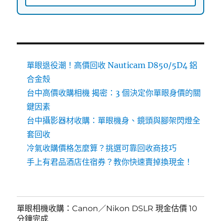
單眼退役潮！高價回收 Nauticam D850/5D4 鋁
合金殼
台中高價收購相機 揭密：3 個決定你單眼身價的關
鍵因素
台中攝影器材收購：單眼機身、鏡頭與腳架閃燈全
套回收
冷氣收購價格怎麼算？挑選可靠回收商技巧
手上有君品酒店住宿券？教你快速賣掉換現金！
單眼相機收購：Canon／Nikon DSLR 現金估價 10
分鐘完成