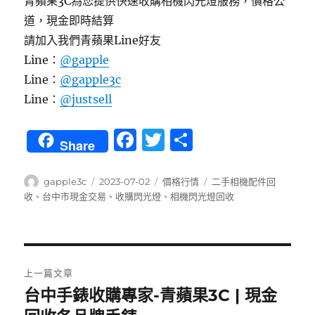
青蘋果3C為您提供快速收購相機閃光燈服務，價格公
道，現金即時結算
請加入我們青蘋果Line好友
Line：
@gapple
Line：
@gapple3c
Line：
@justsell
F
T
分
Share
a
w
享
c
it
作
發
分
標
gapple3c
2023-07-02
價格行情
二手相機配件回
者
佈
類
籤
收
、
台中市現金交易
、
收購閃光燈
、
相機閃光燈回收
e
te
日
b
r
期:
o
文
o
上一篇文章
章
k
台中手錶收購專家-青蘋果3C | 現金
上
一