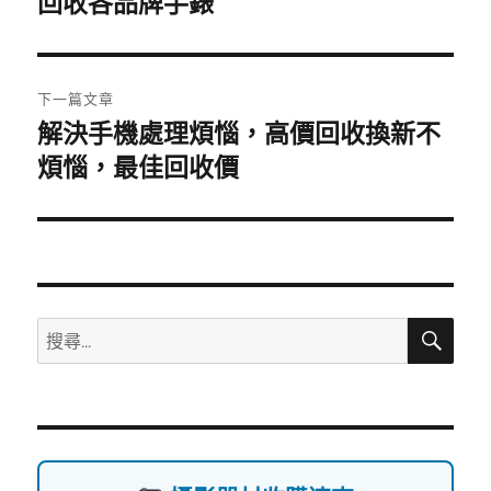
回收各品牌手錶
導
篇
覽
文
章:
下一篇文章
解決手機處理煩惱，高價回收換新不
下
一
煩惱，最佳回收價
篇
文
章:
搜
搜
尋
尋
關
鍵
字: