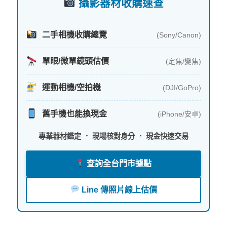
攝影器材收購速查
二手相機收購總覽
(Sony/Canon)
單眼/微單鏡頭估價
(定焦/變焦)
運動相機/空拍機
(DJI/GoPro)
舊手機也能換現金
(iPhone/安卓)
專業器材鑑定 ． 現場核對身分 ． 現金快速交易
查詢全台門市據點
Line 傳照片線上估價