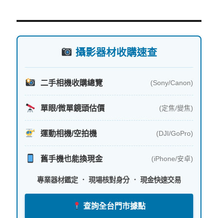
關
鍵
字:
攝影器材收購速查
二手相機收購總覽
(Sony/Canon)
單眼/微單鏡頭估價
(定焦/變焦)
運動相機/空拍機
(DJI/GoPro)
舊手機也能換現金
(iPhone/安卓)
專業器材鑑定 ． 現場核對身分 ． 現金快速交易
查詢全台門市據點