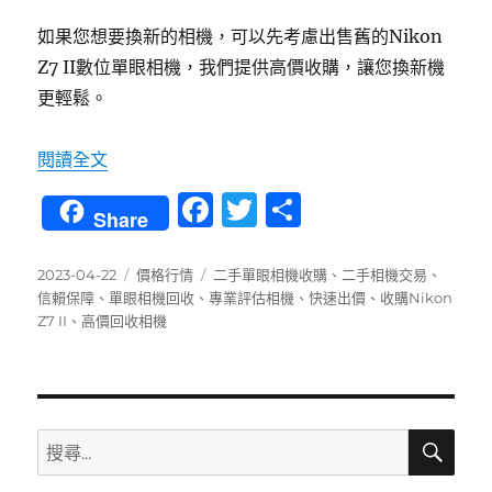
如果您想要換新的相機，可以先考慮出售舊的Nikon
Z7 II數位單眼相機，我們提供高價收購，讓您換新機
更輕鬆。
〈「新機出爐，賣舊換新！」高價收購Nikon Z
閱讀全文
F
T
分
Share
a
w
享
c
it
發
分
標
2023-04-22
價格行情
二手單眼相機收購
、
二手相機交易
、
佈
類
籤
信賴保障
、
單眼相機回收
、
專業評估相機
、
快速出價
、
收購Nikon
e
te
日
Z7 II
、
高價回收相機
b
r
期:
o
o
搜
搜
k
尋
尋