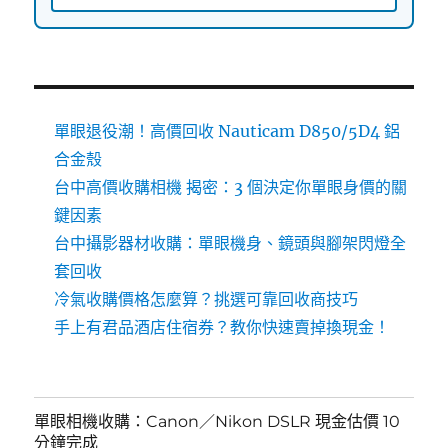
單眼退役潮！高價回收 Nauticam D850/5D4 鋁
合金殼
台中高價收購相機 揭密：3 個決定你單眼身價的關
鍵因素
台中攝影器材收購：單眼機身、鏡頭與腳架閃燈全
套回收
冷氣收購價格怎麼算？挑選可靠回收商技巧
手上有君品酒店住宿券？教你快速賣掉換現金！
單眼相機收購：Canon／Nikon DSLR 現金估價 10
分鐘完成