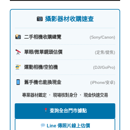
字:
攝影器材收購速查
二手相機收購總覽
(Sony/Canon)
單眼/微單鏡頭估價
(定焦/變焦)
運動相機/空拍機
(DJI/GoPro)
舊手機也能換現金
(iPhone/安卓)
專業器材鑑定 ． 現場核對身分 ． 現金快速交易
查詢全台門市據點
Line 傳照片線上估價