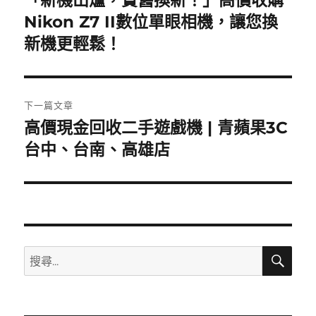
k
一
Nikon Z7 II數位單眼相機，讓您換
導
篇
新機更輕鬆！
覽
文
章:
下一篇文章
高價現金回收二手遊戲機 | 青蘋果3C
下
一
台中、台南、高雄店
篇
文
章:
搜
搜
尋
尋
關
鍵