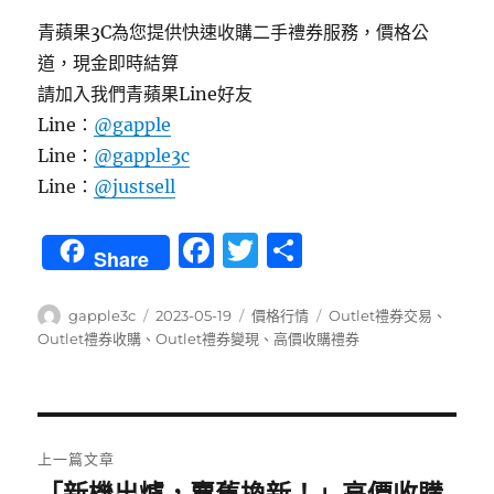
青蘋果3C為您提供快速收購二手禮券服務，價格公
道，現金即時結算
請加入我們青蘋果Line好友
Line：
@gapple
Line：
@gapple3c
Line：
@justsell
F
T
分
Share
a
w
享
c
it
作
發
分
標
gapple3c
2023-05-19
價格行情
Outlet禮券交易
、
者
佈
類
籤
Outlet禮券收購
、
Outlet禮券變現
、
高價收購禮券
e
te
日
b
r
期:
o
文
o
上一篇文章
章
「新機出爐，賣舊換新！」高價收購
上