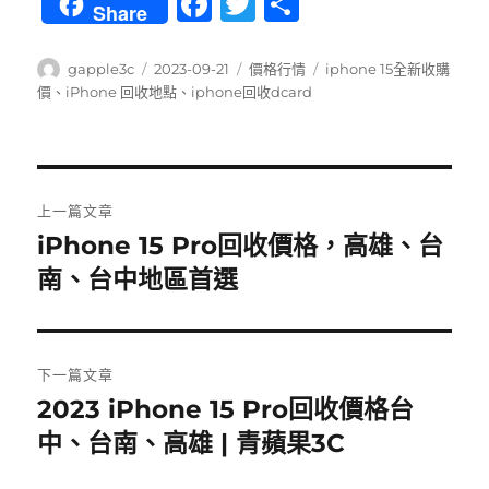
F
T
分
Share
a
w
享
c
it
作
發
分
標
gapple3c
2023-09-21
價格行情
iphone 15全新收購
者
佈
類
籤
價
、
iPhone 回收地點
、
iphone回收dcard
e
te
日
b
r
期:
o
文
o
上一篇文章
章
k
iPhone 15 Pro回收價格，高雄、台
上
一
南、台中地區首選
導
篇
覽
文
章:
下一篇文章
2023 iPhone 15 Pro回收價格台
下
一
中、台南、高雄 | 青蘋果3C
篇