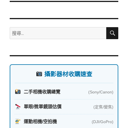
文
章:
搜
搜
尋
尋
關
鍵
字:
攝影器材收購速查
二手相機收購總覽
(Sony/Canon)
單眼/微單鏡頭估價
(定焦/變焦)
運動相機/空拍機
(DJI/GoPro)