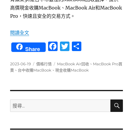
高價現金收購MacBook、MacBook Air和MacBook
Pro，快速且安全的交易方式。
〈台中收購MacBook最佳選擇-青蘋果3C專業回
閱讀全文
F
T
分
Share
a
w
享
c
it
發
分
標
2023-06-19
價格行情
MacBook Air回收
、
MacBook Pro買
佈
類
籤
賣
、
台中收購MacBook
、
現金收購MacBook
e
te
日
b
r
期:
o
o
搜
搜
尋
k
尋
關
鍵