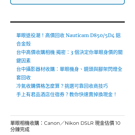
單眼退役潮！高價回收 Nauticam D850/5D4 鋁
合金殼
台中高價收購相機 揭密：3 個決定你單眼身價的關
鍵因素
台中攝影器材收購：單眼機身、鏡頭與腳架閃燈全
套回收
冷氣收購價格怎麼算？挑選可靠回收商技巧
手上有君品酒店住宿券？教你快速賣掉換現金！
單眼相機收購：Canon／Nikon DSLR 現金估價 10
分鐘完成