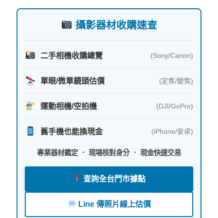
字:
攝影器材收購速查
二手相機收購總覽
(Sony/Canon)
單眼/微單鏡頭估價
(定焦/變焦)
運動相機/空拍機
(DJI/GoPro)
舊手機也能換現金
(iPhone/安卓)
專業器材鑑定 ． 現場核對身分 ． 現金快速交易
查詢全台門市據點
Line 傳照片線上估價