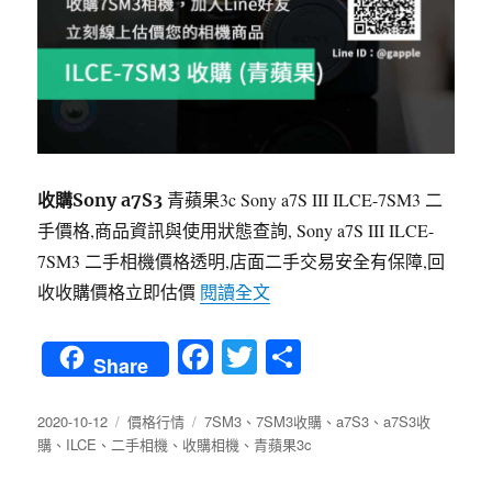
青蘋果3c Sony a7S III ILCE-7SM3 二
收購Sony a7S3
手價格,商品資訊與使用狀態查詢, Sony a7S III ILCE-
7SM3 二手相機價格透明,店面二手交易安全有保障,回
〈收購Sony a7S3 | ILC
收收購價格立即估價
閱讀全文
Fa
T
分
Share
ce
wi
享
bo
tte
發
分
標
2020-10-12
價格行情
7SM3
、
7SM3收購
、
a7S3
、
a7S3收
佈
類
籤
購
、
ILCE
、
二手相機
、
收購相機
、
青蘋果3c
ok
r
日
期: