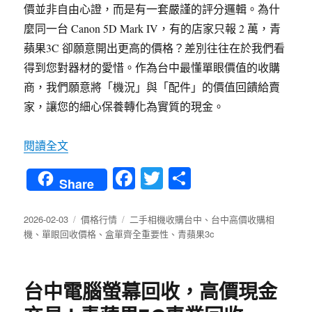
價並非自由心證，而是有一套嚴謹的評分邏輯。為什
麼同一台 Canon 5D Mark IV，有的店家只報 2 萬，青
蘋果3C 卻願意開出更高的價格？差別往往在於我們看
得到您對器材的愛惜。作為台中最懂單眼價值的收購
商，我們願意將「機況」與「配件」的價值回饋給賣
家，讓您的細心保養轉化為實質的現金。
〈台中高價收購相機 揭密：3 個決定你單眼身價
閱讀全文
Fa
T
分
Share
ce
wi
享
bo
tte
發
分
標
2026-02-03
價格行情
二手相機收購台中
、
台中高價收購相
佈
類
籤
機
、
單眼回收價格
、
盒單齊全重要性
、
青蘋果3c
ok
r
日
期:
台中電腦螢幕回收，高價現金