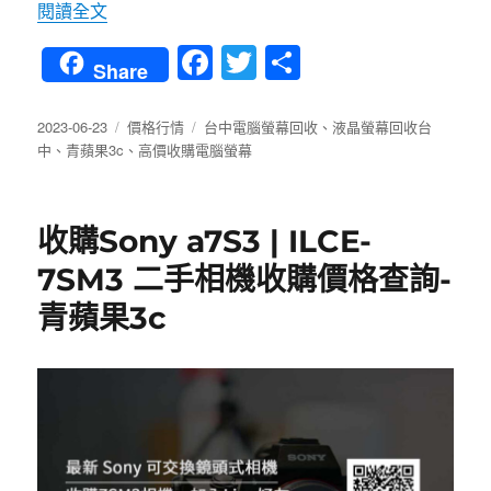
〈台中電腦螢幕回收，高價現金交易 | 青蘋果3C
閱讀全文
Fa
T
分
Share
ce
wi
享
bo
tte
發
分
標
2023-06-23
價格行情
台中電腦螢幕回收
、
液晶螢幕回收台
佈
類
籤
中
、
青蘋果3c
、
高價收購電腦螢幕
ok
r
日
期:
收購Sony a7S3 | ILCE-
7SM3 二手相機收購價格查詢-
青蘋果3c