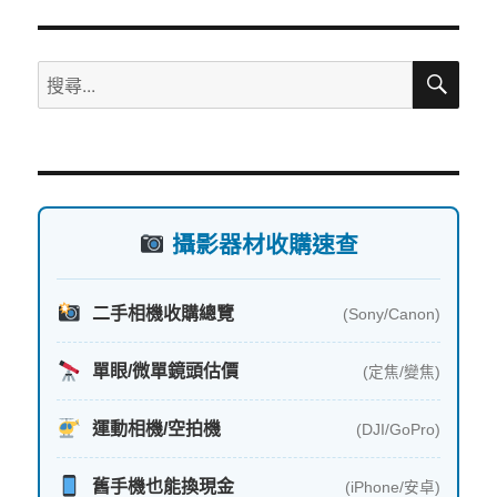
搜
搜
尋
尋
關
鍵
字:
攝影器材收購速查
二手相機收購總覽
(Sony/Canon)
單眼/微單鏡頭估價
(定焦/變焦)
運動相機/空拍機
(DJI/GoPro)
舊手機也能換現金
(iPhone/安卓)