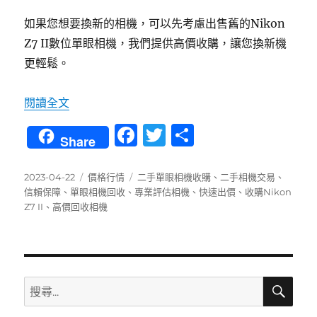
如果您想要換新的相機，可以先考慮出售舊的Nikon
Z7 II數位單眼相機，我們提供高價收購，讓您換新機
更輕鬆。
〈「新機出爐，賣舊換新！」高價收購Nikon Z
閱讀全文
F
T
分
Share
a
w
享
c
it
發
分
標
2023-04-22
價格行情
二手單眼相機收購
、
二手相機交易
、
佈
類
籤
信賴保障
、
單眼相機回收
、
專業評估相機
、
快速出價
、
收購Nikon
e
te
日
Z7 II
、
高價回收相機
b
r
期:
o
o
搜
搜
k
尋
尋