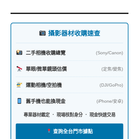
關
鍵
字:
攝影器材收購速查
二手相機收購總覽
(Sony/Canon)
單眼/微單鏡頭估價
(定焦/變焦)
運動相機/空拍機
(DJI/GoPro)
舊手機也能換現金
(iPhone/安卓)
專業器材鑑定 ． 現場核對身分 ． 現金快速交易
查詢全台門市據點