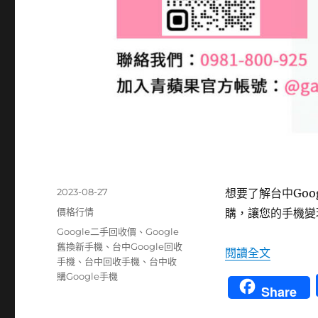
發
2023-08-27
想要了解台中Go
佈
分
價格行情
購，讓您的手機變
日
類
標
Google二手回收價
、
Google
期:
籤
舊換新手機
、
台中Google回收
〈台中G
閱讀全文
手機
、
台中回收手機
、
台中收
購Google手機
Share