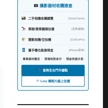
攝影器材收購速查
二手相機收購總覽
(Sony/Canon)
單眼/微單鏡頭估價
(定焦/變焦)
運動相機/空拍機
(DJI/GoPro)
舊手機也能換現金
(iPhone/安卓)
專業器材鑑定 ． 現場核對身分 ． 現金快速交易
查詢全台門市據點
Line 傳照片線上估價