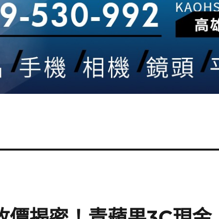
回收價揭密！青蘋果3C現金