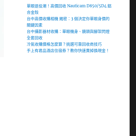
單眼退役潮！高價回收 Nauticam D850/5D4 鋁
合金殼
台中高價收購相機 揭密：3 個決定你單眼身價的
關鍵因素
台中攝影器材收購：單眼機身、鏡頭與腳架閃燈
全套回收
冷氣收購價格怎麼算？挑選可靠回收商技巧
手上有君品酒店住宿券？教你快速賣掉換現金！