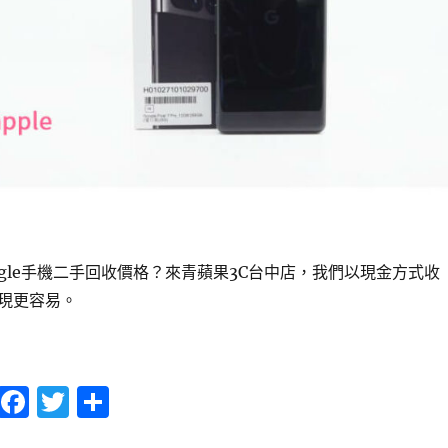
ogle手機二手回收價格？來青蘋果3C台中店，我們以現金方式收
現更容易。
oogle二手回收價揭密！青蘋果3C現金收購最優惠！〉
F
T
分
a
w
享