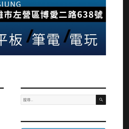
搜
搜
尋
尋
關
鍵
字: