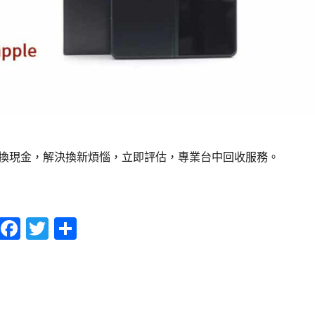
換現金，解決換新煩惱，立即評估，專業台中回收服務。
錢，三星二手手機轉現金〉
F
T
分
a
w
享
c
it
e
te