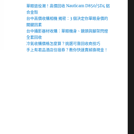
單眼退役潮！高價回收 Nauticam D850/5D4 鋁
合金殼
台中高價收購相機 揭密：3 個決定你單眼身價的
關鍵因素
台中攝影器材收購：單眼機身、鏡頭與腳架閃燈
全套回收
冷氣收購價格怎麼算？挑選可靠回收商技巧
手上有君品酒店住宿券？教你快速賣掉換現金！