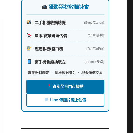
攝影器材收購速查
二手相機收購總覽
(Sony/Canon)
單眼/微單鏡頭估價
(定焦/變焦)
運動相機/空拍機
(DJI/GoPro)
舊手機也能換現金
(iPhone/安卓)
專業器材鑑定 ． 現場核對身分 ． 現金快速交易
查詢全台門市據點
Line 傳照片線上估價