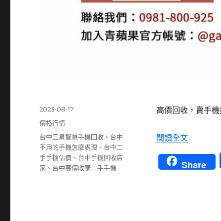
發
2023-08-17
高價回收，賣手機
佈
分
價格行情
日
類
標
〈賣掉換
台中三星智慧手機回收
、
台中
閱讀全文
期:
籤
不用的手機怎麼處理
、
台中二
手手機估價
、
台中手機回收店
Share
家
、
台中高價收購二手手機