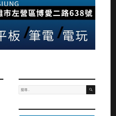
搜
搜
尋
尋
關
鍵
字: