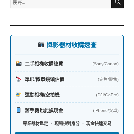
尋
k
尋
關
鍵
字:
攝影器材收購速查
二手相機收購總覽
(Sony/Canon)
單眼/微單鏡頭估價
(定焦/變焦)
運動相機/空拍機
(DJI/GoPro)
舊手機也能換現金
(iPhone/安卓)
專業器材鑑定 ． 現場核對身分 ． 現金快速交易