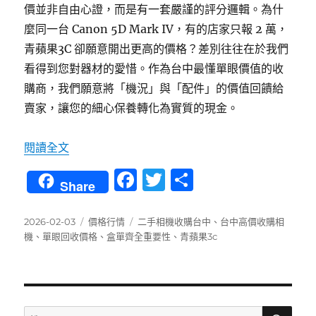
價並非自由心證，而是有一套嚴謹的評分邏輯。為什
麼同一台 Canon 5D Mark IV，有的店家只報 2 萬，
青蘋果3C 卻願意開出更高的價格？差別往往在於我們
看得到您對器材的愛惜。作為台中最懂單眼價值的收
購商，我們願意將「機況」與「配件」的價值回饋給
賣家，讓您的細心保養轉化為實質的現金。
〈台中高價收購相機 揭密：3 個決定你單眼身價
閱讀全文
F
T
分
Share
a
w
享
c
it
發
分
標
2026-02-03
價格行情
二手相機收購台中
、
台中高價收購相
佈
類
籤
機
、
單眼回收價格
、
盒單齊全重要性
、
青蘋果3c
e
te
日
b
r
期:
o
o
搜
搜