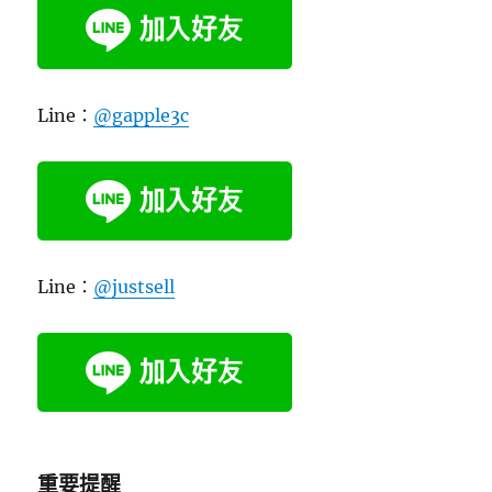
Line：
@gapple3c
Line：
@justsell
重要提醒