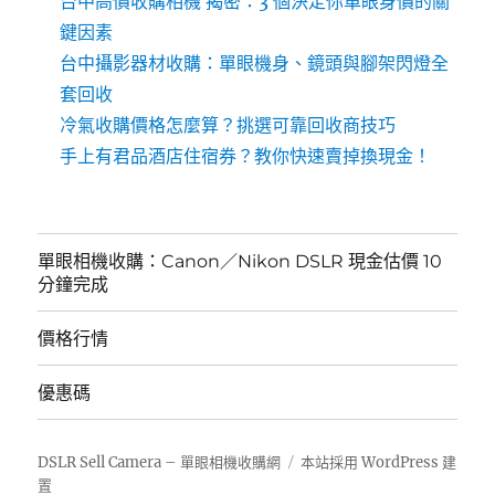
台中高價收購相機 揭密：3 個決定你單眼身價的關
鍵因素
台中攝影器材收購：單眼機身、鏡頭與腳架閃燈全
套回收
冷氣收購價格怎麼算？挑選可靠回收商技巧
手上有君品酒店住宿券？教你快速賣掉換現金！
單眼相機收購：Canon／Nikon DSLR 現金估價 10
分鐘完成
價格行情
優惠碼
DSLR Sell Camera – 單眼相機收購網
本站採用 WordPress 建
置