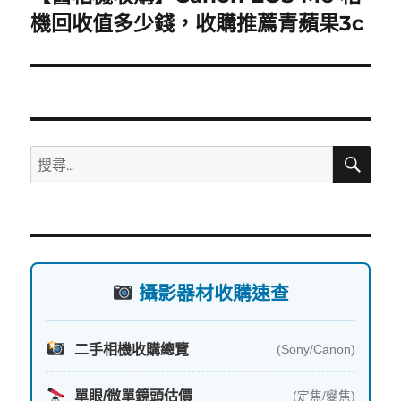
一
機回收值多少錢，收購推薦青蘋果3c
篇
文
章:
搜
搜
尋
尋
關
鍵
字:
攝影器材收購速查
二手相機收購總覽
(Sony/Canon)
單眼/微單鏡頭估價
(定焦/變焦)