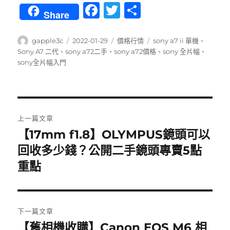
F
T
分
Share
a
w
享
c
it
作
發
分
標
gapple3c
2022-01-29
價格行情
sony a7 ii 單機
、
者
佈
類
籤
Sony A7 二代
、
sony a72二手
、
sony a72價格
、
sony 全片幅
、
e
te
日
sony全片幅入門
b
r
期:
o
o
文
上一篇文章
k
章
【17mm f1.8】OLYMPUS鏡頭可以
上
一
回收多少錢？公開二手鏡頭專賣5點
導
篇
重點
覽
文
章:
下一篇文章
【舊相機收購】Canon EOS M6 相
下