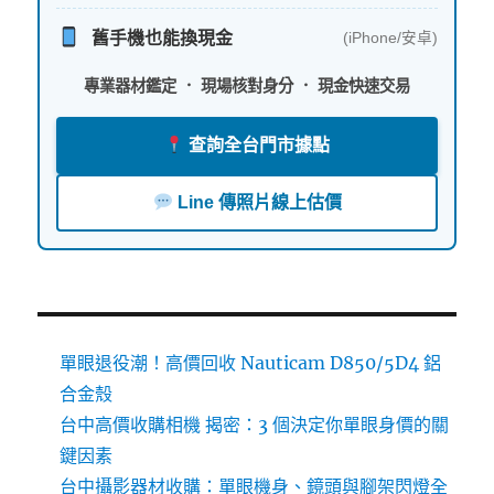
舊手機也能換現金
(iPhone/安卓)
專業器材鑑定 ． 現場核對身分 ． 現金快速交易
查詢全台門市據點
Line 傳照片線上估價
單眼退役潮！高價回收 Nauticam D850/5D4 鋁
合金殼
台中高價收購相機 揭密：3 個決定你單眼身價的關
鍵因素
台中攝影器材收購：單眼機身、鏡頭與腳架閃燈全