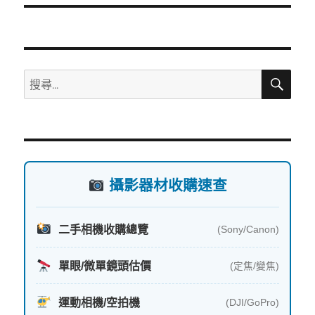
文
章:
搜
搜
尋
尋
關
鍵
字:
攝影器材收購速查
二手相機收購總覽
(Sony/Canon)
單眼/微單鏡頭估價
(定焦/變焦)
運動相機/空拍機
(DJI/GoPro)