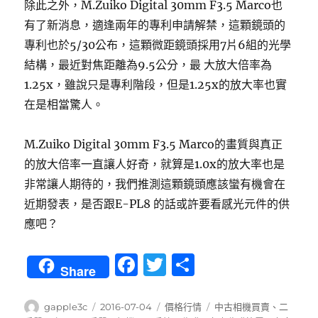
除此之外，M.Zuiko Digital 30mm F3.5 Marco也
有了新消息，適逢兩年的專利申請解禁，這顆鏡頭的
專利也於5/30公布，這顆微距鏡頭採用7片6組的光學
結構，最近對焦距離為9.5公分，最 大放大倍率為
1.25x，雖說只是專利階段，但是1.25x的放大率也實
在是相當驚人。
M.Zuiko Digital 30mm F3.5 Marco的畫質與真正
的放大倍率一直讓人好奇，就算是1.0x的放大率也是
非常讓人期待的，我們推測這顆鏡頭應該蠻有機會在
近期發表，是否跟E-PL8 的話或許要看感光元件的供
應吧？
F
T
分
Share
a
w
享
c
it
作
發
分
標
gapple3c
2016-07-04
價格行情
中古相機買賣
、
二