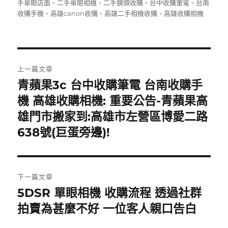
者
佈
類
籤
手單眼店面
、
二手單眼相機
、
二手鏡頭收購
、
台中收購筆電
、
台南
e
te
日
收購手機
、
高雄canon收購
、
高雄二手相機收購
、
高雄收購相機
b
r
期:
o
o
文
上一篇文章
k
章
青蘋果3c 台中收購筆電 台南收購手
上
一
機 高雄收購相機: 重要公告-青蘋果高
導
篇
雄門市搬家到:高雄市左營區博愛二路
覽
文
638號(巨蛋旁邊)!
章:
下一篇文章
5DSR 單眼相機 收購流程 透過社群
下
一
拍賣為甚麼不好 一位客人親口告白
篇