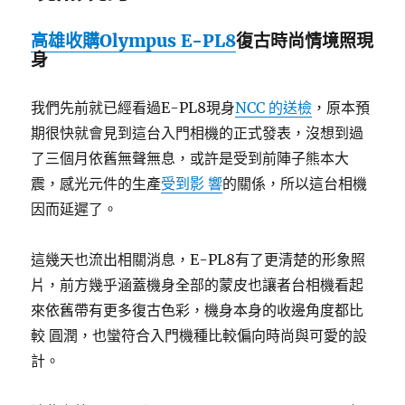
高雄收購Olympus E-PL8
復古時尚情境照現
身
我們先前就已經看過E-PL8現身
NCC 的送檢
，原本預
期很快就會見到這台入門相機的正式發表，沒想到過
了三個月依舊無聲無息，或許是受到前陣子熊本大
震，感光元件的生產
受到影 響
的關係，所以這台相機
因而延遲了。
這幾天也流出相關消息，E-PL8有了更清楚的形象照
片，前方幾乎涵蓋機身全部的蒙皮也讓者台相機看起
來依舊帶有更多復古色彩，機身本身的收邊角度都比
較 圓潤，也蠻符合入門機種比較偏向時尚與可愛的設
計。